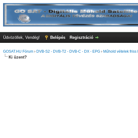
Üdvözöllek, Vendég!
Belépés
Regisztráció
GOSAT.HU Fórum
›
DVB-S2 - DVB-T2 - DVB-C - DX - EPG
›
Műhold vételek friss 
Ki üzent?