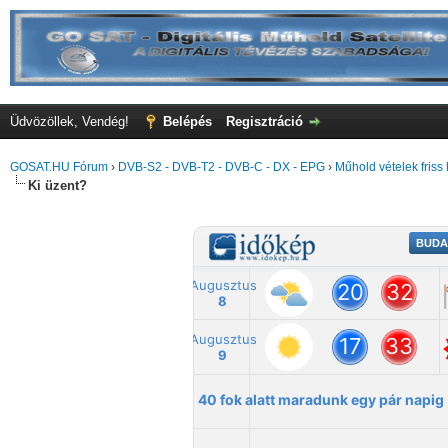
Üdvözöllek, Vendég!
Belépés
Regisztráció
GOSAT.HU Fórum
›
DVB-S2 - DVB-T2 - DVB-C - DX - EPG
›
Műhold vételek friss 
Ki üzent?