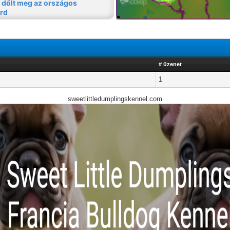
# üzenet
1
sweetlittledumplingskennel.com