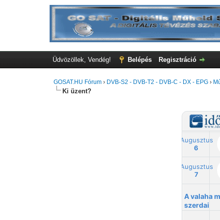
Üdvözöllek, Vendég!
Belépés
Regisztráció
GOSAT.HU Fórum
›
DVB-S2 - DVB-T2 - DVB-C - DX - EPG
›
Mű
Ki üzent?