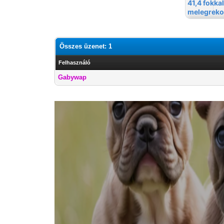
Összes üzenet: 1
Felhasználó
Gabywap