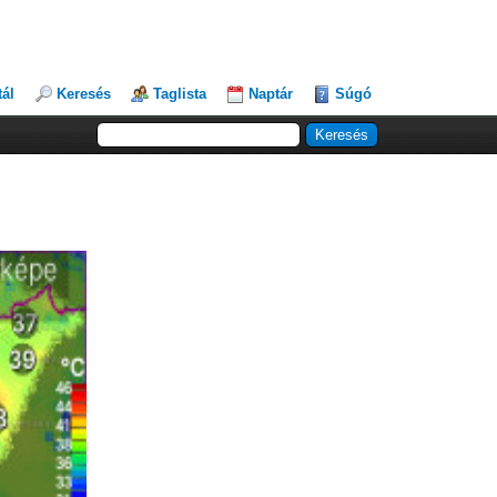
tál
Keresés
Taglista
Naptár
Súgó