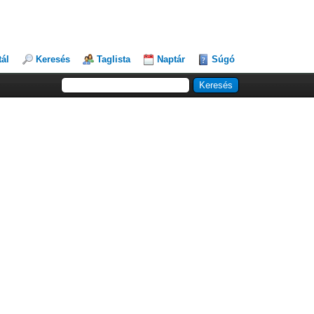
tál
Keresés
Taglista
Naptár
Súgó