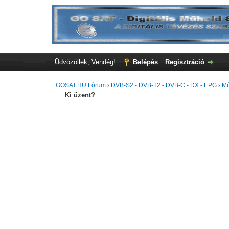
Üdvözöllek, Vendég!
Belépés
Regisztráció
GOSAT.HU Fórum
›
DVB-S2 - DVB-T2 - DVB-C - DX - EPG
›
Mű
Ki üzent?