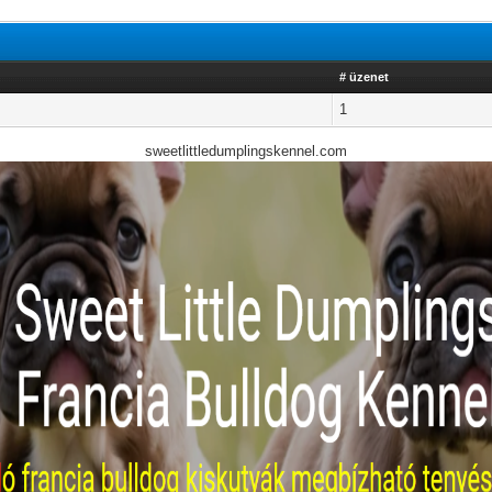
# üzenet
1
sweetlittledumplingskennel.com