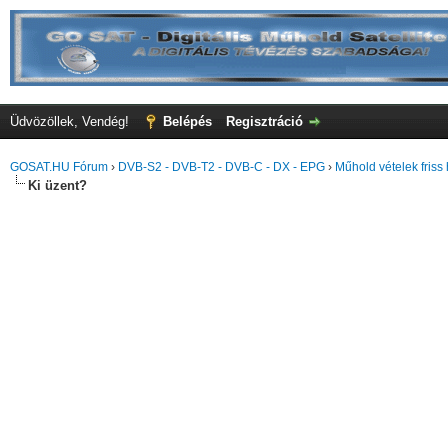
Üdvözöllek, Vendég!
Belépés
Regisztráció
GOSAT.HU Fórum
›
DVB-S2 - DVB-T2 - DVB-C - DX - EPG
›
Műhold vételek friss 
Ki üzent?