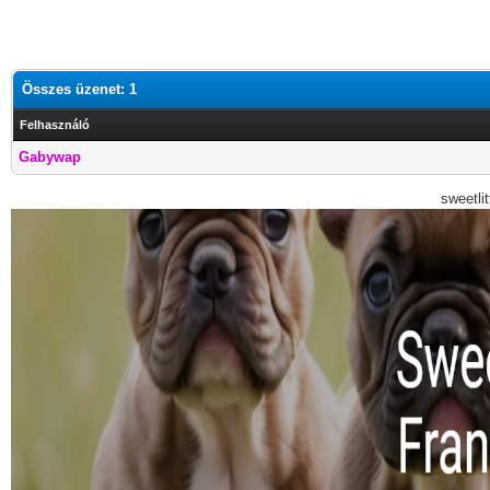
Összes üzenet: 1
Felhasználó
Gabywap
sweetli