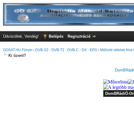
Üdvözöllek, Vendég!
Belépés
Regisztráció
GOSAT.HU Fórum
›
DVB-S2 - DVB-T2 - DVB-C - DX - EPG
›
Műhold vételek friss 
Ki üzent?
DomBRádiÓ