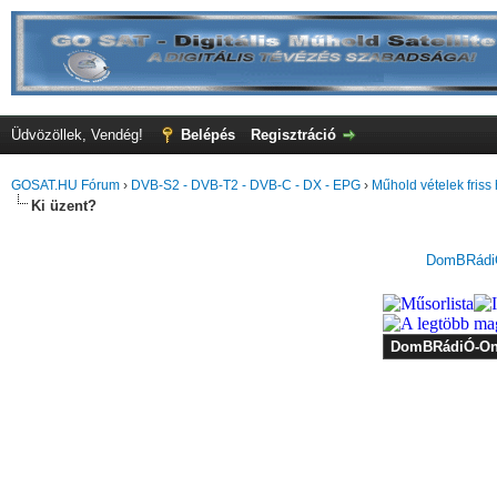
Üdvözöllek, Vendég!
Belépés
Regisztráció
GOSAT.HU Fórum
›
DVB-S2 - DVB-T2 - DVB-C - DX - EPG
›
Műhold vételek friss 
Ki üzent?
DomBRádiÓ