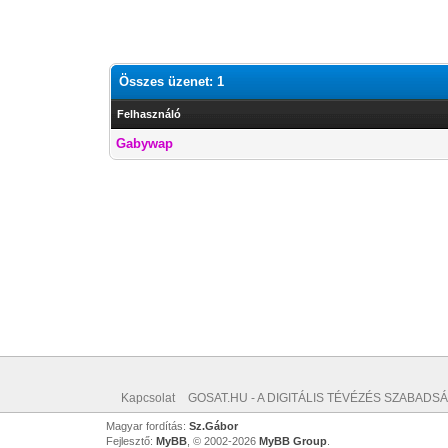
Összes üzenet: 1
Felhasználó
Gabywap
Kapcsolat
GOSAT.HU - A DIGITÁLIS TÉVÉZÉS SZABADSÁ
Magyar fordítás:
Sz.Gábor
Fejlesztő:
MyBB
, © 2002-2026
MyBB Group
.