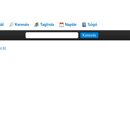
tál
Keresés
Taglista
Naptár
Súgó
t B)