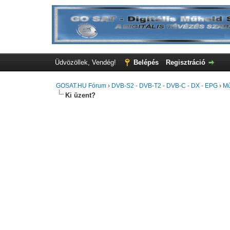
Üdvözöllek, Vendég!
Belépés
Regisztráció
GOSAT.HU Fórum
›
DVB-S2 - DVB-T2 - DVB-C - DX - EPG
›
Mű
Ki üzent?