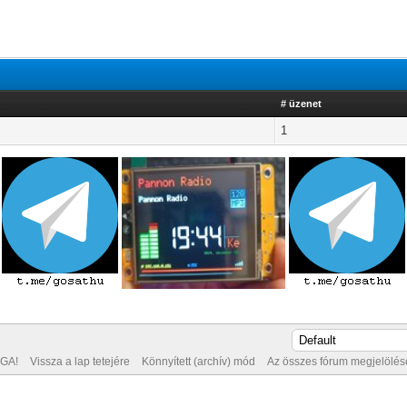
# üzenet
1
GA!
Vissza a lap tetejére
Könnyített (archív) mód
Az összes fórum megjelölése