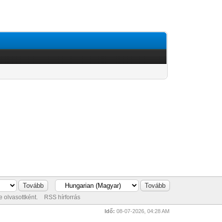
 olvasottként.
RSS hírforrás
Idő:
08-07-2026, 04:28 AM