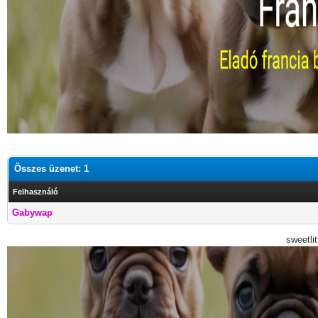
Összes üzenet: 1
Felhasználó
Gabywap
sweetli