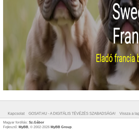
Kapcsolat
GOSAT.HU - A DIGITÁLIS TÉVÉZÉS SZABADSÁGA!
Vissza a lap
Magyar fordítás:
Sz.Gábor
Fejlesztő:
MyBB
, © 2002-2026
MyBB Group
.