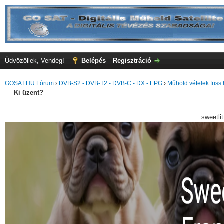
Üdvözöllek, Vendég!
Belépés
Regisztráció
GOSAT.HU Fórum
›
DVB-S2 - DVB-T2 - DVB-C - DX - EPG
›
Műhold vételek friss 
Ki üzent?
sweetli