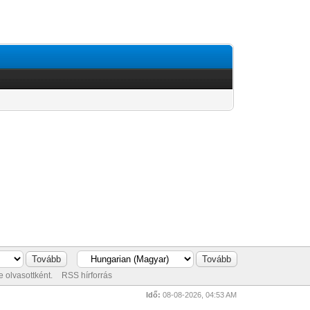
 olvasottként.
RSS hírforrás
Idő:
08-08-2026, 04:53 AM