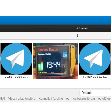
# üzenet
1
GA!
Vissza a lap tetejére
Könnyített (archív) mód
Az összes fórum megjelölése