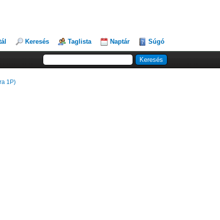
tál
Keresés
Taglista
Naptár
Súgó
ra 1P)