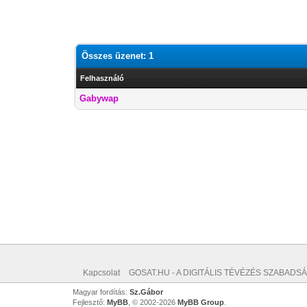
Összes üzenet: 1
Felhasználó
Gabywap
Kapcsolat
GOSAT.HU - A DIGITÁLIS TÉVÉZÉS SZABADSÁ
Magyar fordítás:
Sz.Gábor
Fejlesztő:
MyBB
, © 2002-2026
MyBB Group
.