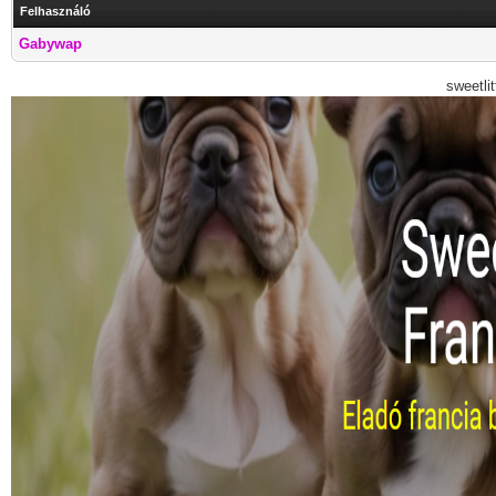
Felhasználó
Gabywap
sweetli