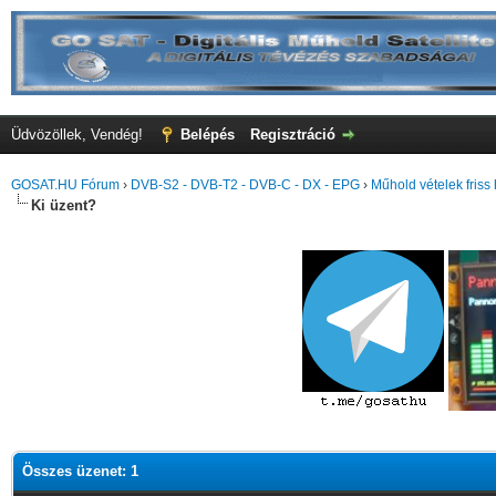
Üdvözöllek, Vendég!
Belépés
Regisztráció
GOSAT.HU Fórum
›
DVB-S2 - DVB-T2 - DVB-C - DX - EPG
›
Műhold vételek friss 
Ki üzent?
Összes üzenet: 1