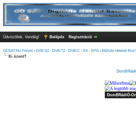
Üdvözöllek, Vendég!
Belépés
Regisztráció
GOSAT.HU Fórum
›
DVB-S2 - DVB-T2 - DVB-C - DX - EPG
›
Műhold vételek friss 
Ki üzent?
DomBRádiÓ