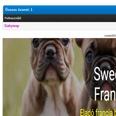
Összes üzenet: 1
Felhasználó
Gabywap
sweetli