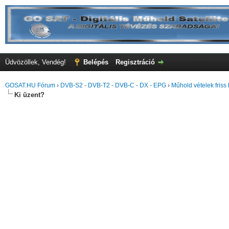
Üdvözöllek, Vendég!
Belépés
Regisztráció
GOSAT.HU Fórum
›
DVB-S2 - DVB-T2 - DVB-C - DX - EPG
›
Műhold vételek friss 
Ki üzent?