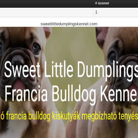
# üzenet
1
sweetlittledumplingskennel.com