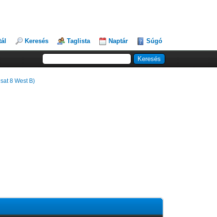
tál
Keresés
Taglista
Naptár
Súgó
lsat 8 West B)