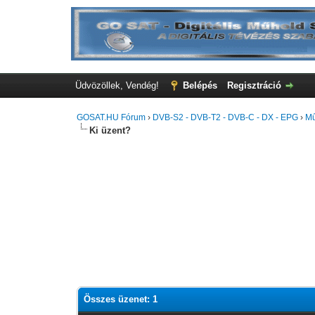
Üdvözöllek, Vendég!
Belépés
Regisztráció
GOSAT.HU Fórum
›
DVB-S2 - DVB-T2 - DVB-C - DX - EPG
›
Mű
Ki üzent?
Összes üzenet: 1