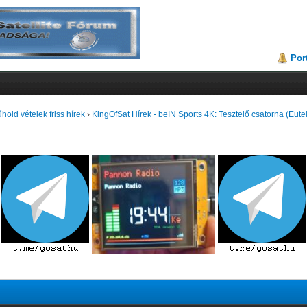
Por
hold vételek friss hírek
›
KingOfSat Hírek - beIN Sports 4K: Tesztelő csatorna (Eute