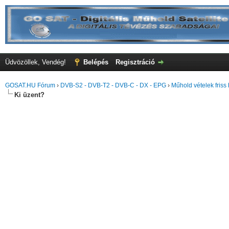
Üdvözöllek, Vendég!
Belépés
Regisztráció
GOSAT.HU Fórum
›
DVB-S2 - DVB-T2 - DVB-C - DX - EPG
›
Műhold vételek friss 
Ki üzent?