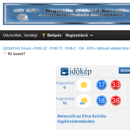
Üdvözöllek, Vendég!
Belépés
Regisztráció
GOSAT.HU Fórum
›
DVB-S2 - DVB-T2 - DVB-C - DX - EPG
›
Műhold vételek friss 
Ki üzent?