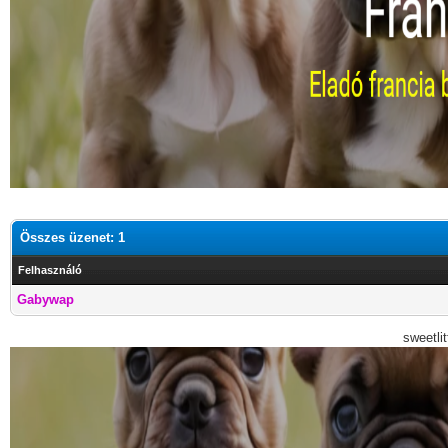
Összes üzenet: 1
Felhasználó
Gabywap
sweetli