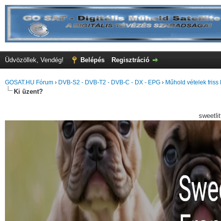
Üdvözöllek, Vendég!
Belépés
Regisztráció
GOSAT.HU Fórum
›
DVB-S2 - DVB-T2 - DVB-C - DX - EPG
›
Műhold vételek friss 
Ki üzent?
sweetli