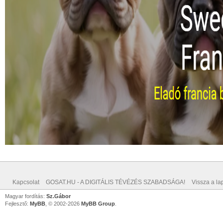
Kapcsolat
GOSAT.HU - A DIGITÁLIS TÉVÉZÉS SZABADSÁGA!
Vissza a lap
Magyar fordítás:
Sz.Gábor
Fejlesztő:
MyBB
, © 2002-2026
MyBB Group
.