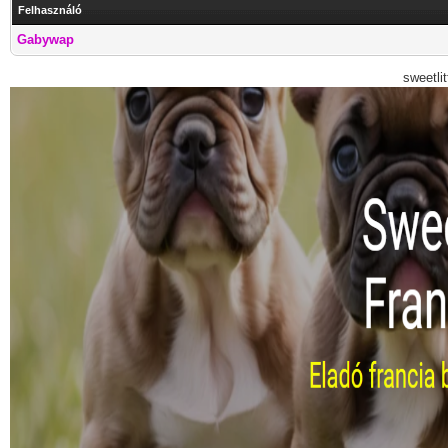
Felhasználó
Gabywap
sweetli