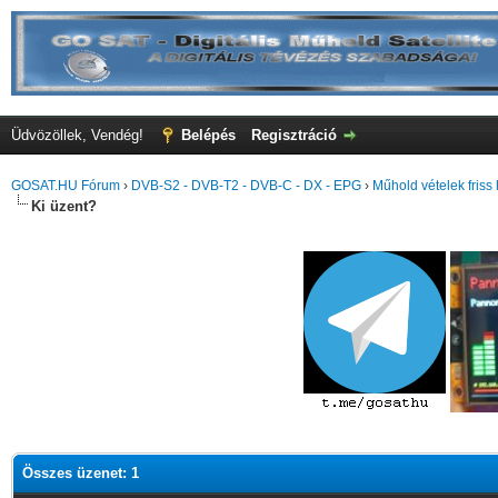
Üdvözöllek, Vendég!
Belépés
Regisztráció
GOSAT.HU Fórum
›
DVB-S2 - DVB-T2 - DVB-C - DX - EPG
›
Műhold vételek friss 
Ki üzent?
Összes üzenet: 1