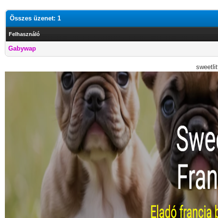
Összes üzenet: 1
Felhasználó
Gabywap
sweetli