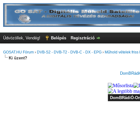
Üdvözöllek, Vendég!
Belépés
Regisztráció
GOSAT.HU Fórum
›
DVB-S2 - DVB-T2 - DVB-C - DX - EPG
›
Műhold vételek friss 
Ki üzent?
DomBRádiÓ