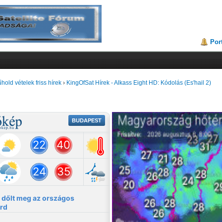
Por
hold vételek friss hírek
›
KingOfSat Hírek - Alkass Eight HD: Kódolás (Es'hail 2)