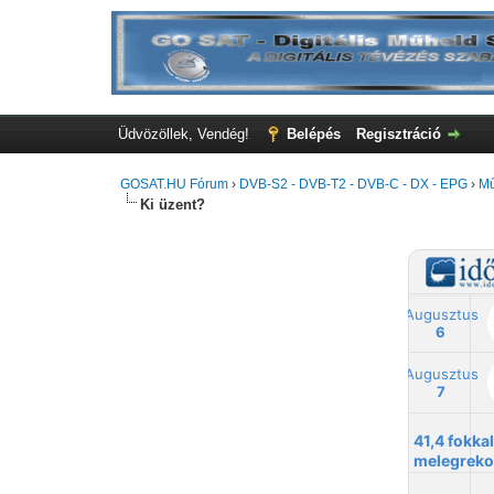
Üdvözöllek, Vendég!
Belépés
Regisztráció
GOSAT.HU Fórum
›
DVB-S2 - DVB-T2 - DVB-C - DX - EPG
›
Mű
Ki üzent?