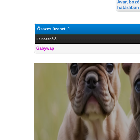
Összes üzenet: 1
Felhasználó
Gabywap