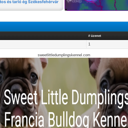
# üzenet
1
sweetlittledumplingskennel.com