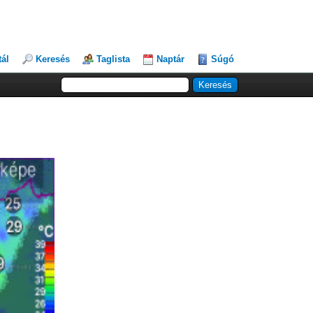
tál
Keresés
Taglista
Naptár
Súgó