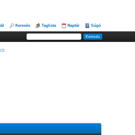
tál
Keresés
Taglista
Naptár
Súgó
12)