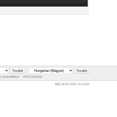
 olvasottként.
RSS hírforrás
Idő:
08-06-2026, 03:19 AM