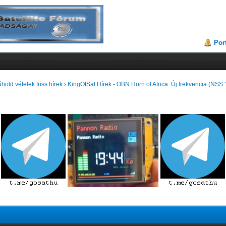
Por
hold vételek friss hírek
›
KingOfSat Hírek - OBN Horn of Africa: Új frekvencia (NSS 