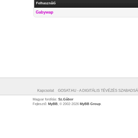
Felhasználó
Gabywap
Kapcsolat
GOSAT.HU - A DIGITÁLIS TÉVÉZÉS SZABADSÁ
Magyar fordítás:
Sz.Gábor
Fejlesztő:
MyBB
, © 2002-2026
MyBB Group
.