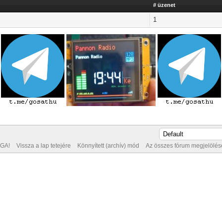
# üzenet
1
GA!
Vissza a lap tetejére
Könnyített (archív) mód
Az összes fórum megjelölése