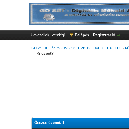
Üdvözöllek, Vendég!
Belépés
Regisztráció
GOSAT.HU Fórum
›
DVB-S2 - DVB-T2 - DVB-C - DX - EPG
›
Mű
Ki üzent?
Összes üzenet: 1