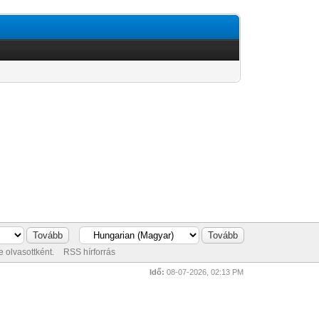
 olvasottként.
RSS hírforrás
Idő:
08-07-2026, 02:13 PM