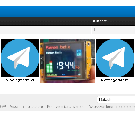
# üzenet
1
GA!
Vissza a lap tetejére
Könnyített (archív) mód
Az összes fórum megjelölése