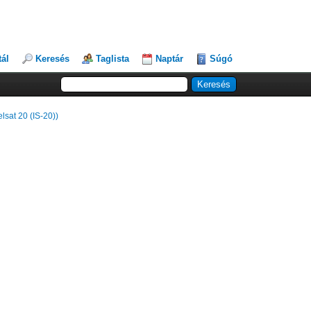
tál
Keresés
Taglista
Naptár
Súgó
elsat 20 (IS-20))