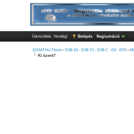
Üdvözöllek, Vendég!
Belépés
Regisztráció
GOSAT.HU Fórum
›
DVB-S2 - DVB-T2 - DVB-C - DX - EPG
›
Mű
Ki üzent?