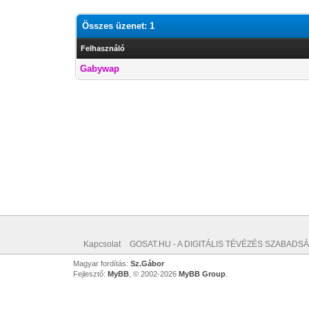
Összes üzenet: 1
Felhasználó
Gabywap
Kapcsolat
GOSAT.HU - A DIGITÁLIS TÉVÉZÉS SZABADSÁ
Magyar fordítás:
Sz.Gábor
Fejlesztő:
MyBB
, © 2002-2026
MyBB Group
.