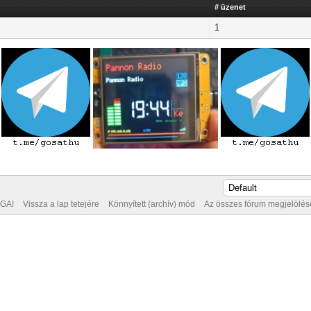
# üzenet
1
GA!
Vissza a lap tetejére
Könnyített (archív) mód
Az összes fórum megjelölése