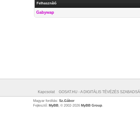
Felhasználó
Gabywap
Kapcsolat
GOSAT.HU - A DIGITÁLIS TÉVÉZÉS SZABADSÁ
Magyar fordítás:
Sz.Gábor
Fejlesztő:
MyBB
, © 2002-2026
MyBB Group
.