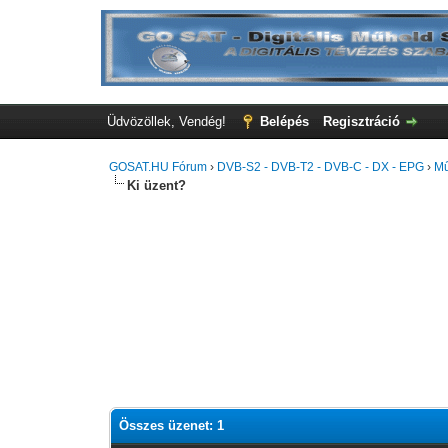
Üdvözöllek, Vendég!
Belépés
Regisztráció
GOSAT.HU Fórum
›
DVB-S2 - DVB-T2 - DVB-C - DX - EPG
›
Mű
Ki üzent?
Összes üzenet: 1