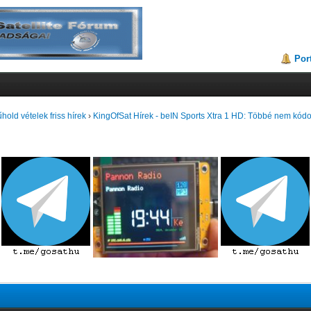
Por
hold vételek friss hírek
›
KingOfSat Hírek - beIN Sports Xtra 1 HD: Többé nem kódol