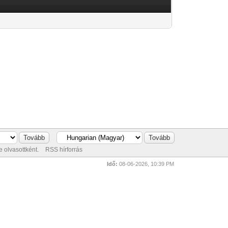
 olvasottként.
RSS hírforrás
Idő:
08-06-2026, 10:39 PM