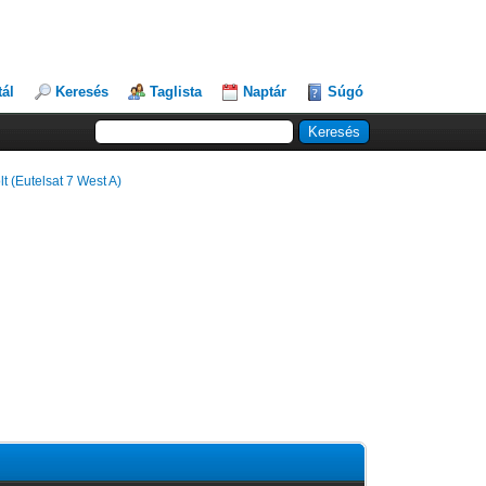
tál
Keresés
Taglista
Naptár
Súgó
t (Eutelsat 7 West A)