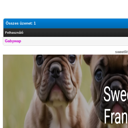
Összes üzenet: 1
Felhasználó
Gabywap
sweetli