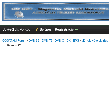
Üdvözöllek, Vendég!
Belépés
Regisztráció
GOSAT.HU Fórum
›
DVB-S2 - DVB-T2 - DVB-C - DX - EPG
›
Műhold vételek friss 
Ki üzent?