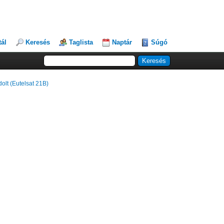
tál
Keresés
Taglista
Naptár
Súgó
olt (Eutelsat 21B)