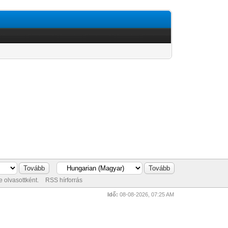
 olvasottként.
RSS hírforrás
Idő:
08-08-2026, 07:25 AM