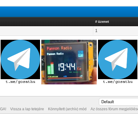
# üzenet
1
GA!
Vissza a lap tetejére
Könnyített (archív) mód
Az összes fórum megjelölése