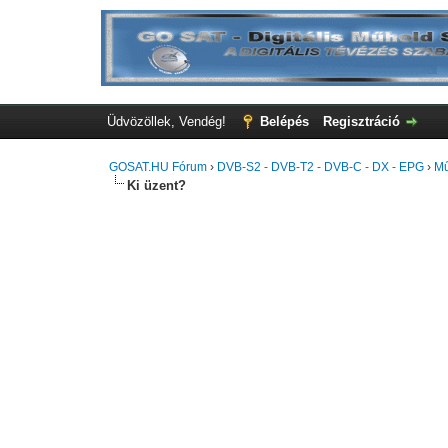
Üdvözöllek, Vendég!
Belépés
Regisztráció
GOSAT.HU Fórum
›
DVB-S2 - DVB-T2 - DVB-C - DX - EPG
›
Mű
Ki üzent?