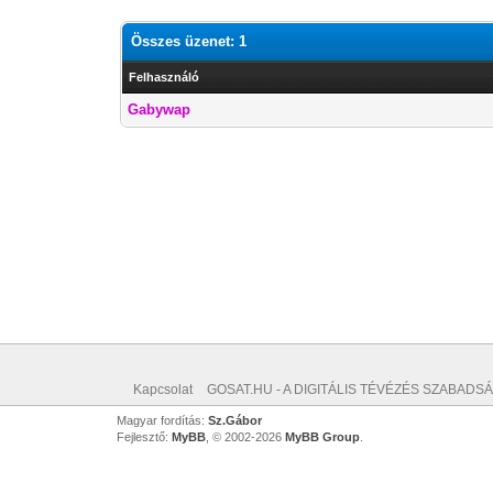
Összes üzenet: 1
Felhasználó
Gabywap
Kapcsolat
GOSAT.HU - A DIGITÁLIS TÉVÉZÉS SZABADSÁ
Magyar fordítás:
Sz.Gábor
Fejlesztő:
MyBB
, © 2002-2026
MyBB Group
.