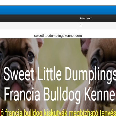
# üzenet
1
sweetlittledumplingskennel.com