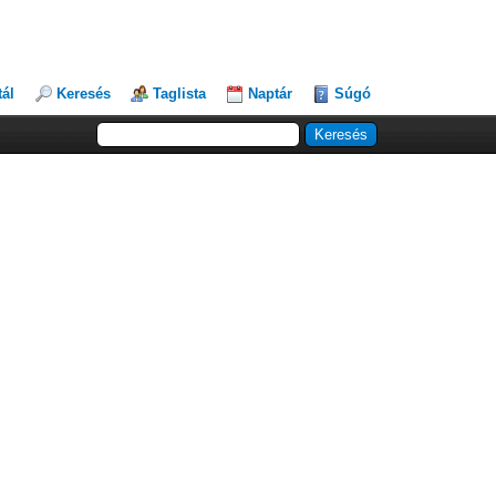
tál
Keresés
Taglista
Naptár
Súgó