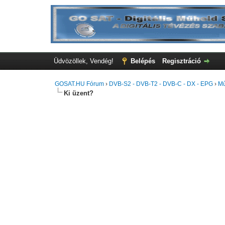
Üdvözöllek, Vendég!
Belépés
Regisztráció
GOSAT.HU Fórum
›
DVB-S2 - DVB-T2 - DVB-C - DX - EPG
›
Mű
Ki üzent?