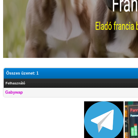
Összes üzenet: 1
Felhasználó
Gabywap