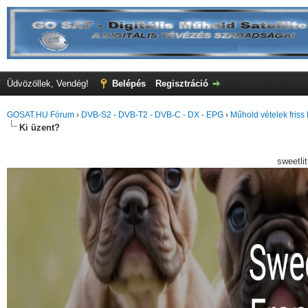
Üdvözöllek, Vendég!
Belépés
Regisztráció
GOSAT.HU Fórum
›
DVB-S2 - DVB-T2 - DVB-C - DX - EPG
›
Műhold vételek friss 
Ki üzent?
sweetli