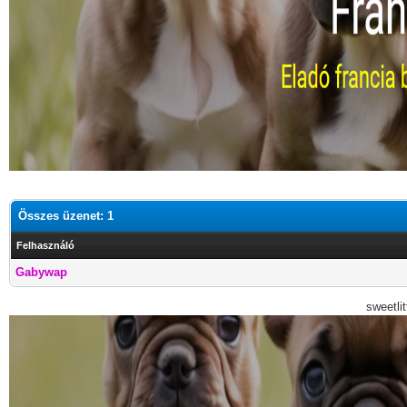
Összes üzenet: 1
Felhasználó
Gabywap
sweetli