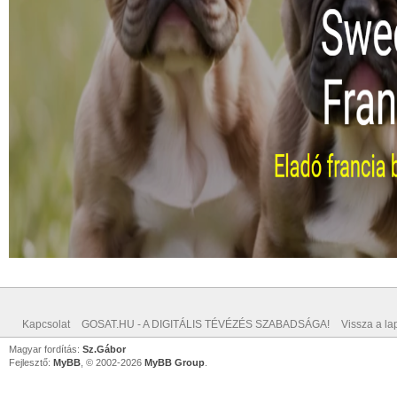
Kapcsolat
GOSAT.HU - A DIGITÁLIS TÉVÉZÉS SZABADSÁGA!
Vissza a lap
Magyar fordítás:
Sz.Gábor
Fejlesztő:
MyBB
, © 2002-2026
MyBB Group
.