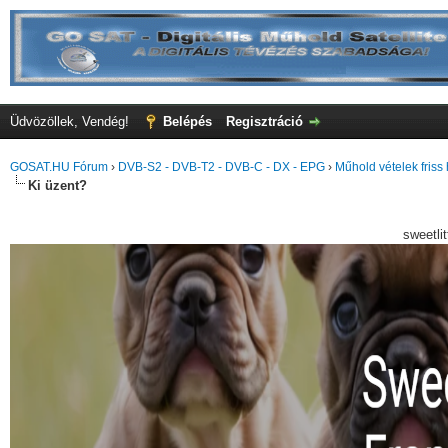
Üdvözöllek, Vendég!
Belépés
Regisztráció
GOSAT.HU Fórum
›
DVB-S2 - DVB-T2 - DVB-C - DX - EPG
›
Műhold vételek friss 
Ki üzent?
sweetli