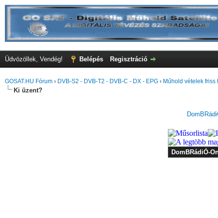
Üdvözöllek, Vendég!
Belépés
Regisztráció
GOSAT.HU Fórum
›
DVB-S2 - DVB-T2 - DVB-C - DX - EPG
›
Műhold vételek friss 
Ki üzent?
DomBRádiÓ