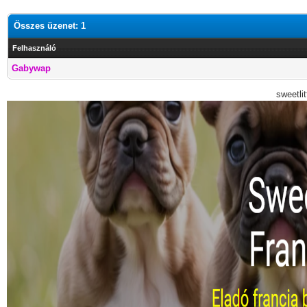
Összes üzenet: 1
Felhasználó
Gabywap
sweetli