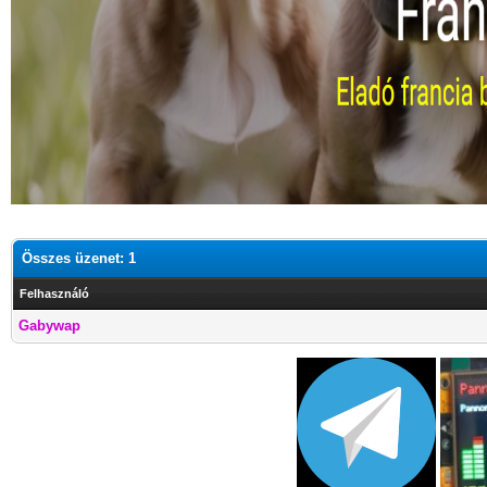
Összes üzenet: 1
Felhasználó
Gabywap