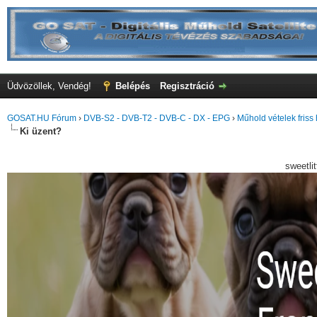
Üdvözöllek, Vendég!
Belépés
Regisztráció
GOSAT.HU Fórum
›
DVB-S2 - DVB-T2 - DVB-C - DX - EPG
›
Műhold vételek friss 
Ki üzent?
sweetli