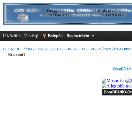
Üdvözöllek, Vendég!
Belépés
Regisztráció
GOSAT.HU Fórum
›
DVB-S2 - DVB-T2 - DVB-C - DX - EPG
›
Műhold vételek friss 
Ki üzent?
DomBRádiÓ