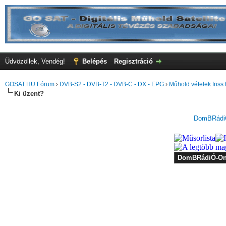
Üdvözöllek, Vendég!
Belépés
Regisztráció
GOSAT.HU Fórum
›
DVB-S2 - DVB-T2 - DVB-C - DX - EPG
›
Műhold vételek friss 
Ki üzent?
DomBRádiÓ