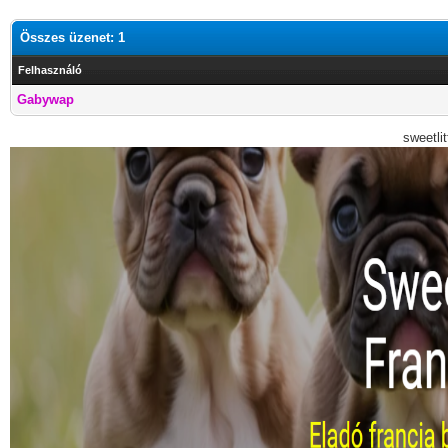
Összes üzenet: 1
Felhasználó
Gabywap
sweetli