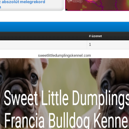
# üzenet
1
sweetlittledumplingskennel.com