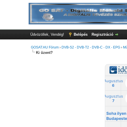
Üdvözöllek, Vendég!
Belépés
Regisztráció
GOSAT.HU Fórum
›
DVB-S2 - DVB-T2 - DVB-C - DX - EPG
›
Mű
Ki üzent?