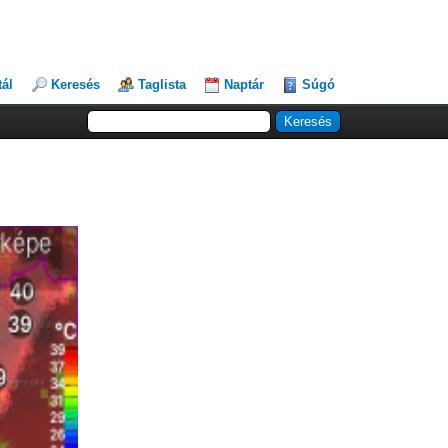
tál
Keresés
Taglista
Naptár
Súgó