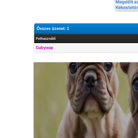
Összes üzenet: 1
Felhasználó
Gabywap