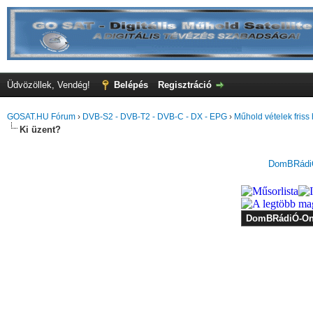
Üdvözöllek, Vendég!
Belépés
Regisztráció
GOSAT.HU Fórum
›
DVB-S2 - DVB-T2 - DVB-C - DX - EPG
›
Műhold vételek friss 
Ki üzent?
DomBRádiÓ