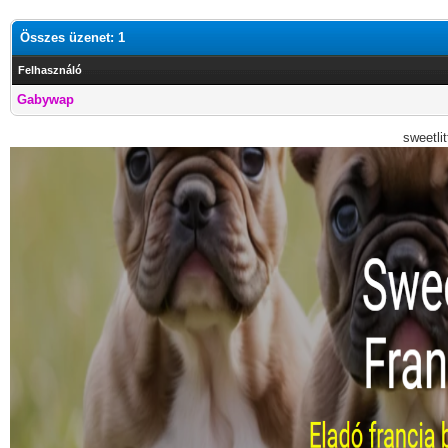
Összes üzenet: 1
Felhasználó
Gabywap
sweetli