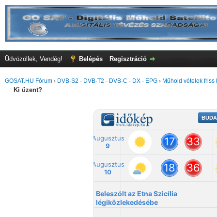
Üdvözöllek, Vendég!
Belépés
Regisztráció
GOSAT.HU Fórum
›
DVB-S2 - DVB-T2 - DVB-C - DX - EPG
›
Műhold vételek friss 
Ki üzent?