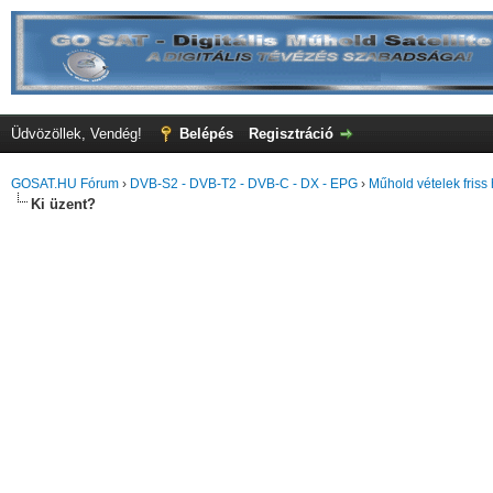
Üdvözöllek, Vendég!
Belépés
Regisztráció
GOSAT.HU Fórum
›
DVB-S2 - DVB-T2 - DVB-C - DX - EPG
›
Műhold vételek friss 
Ki üzent?