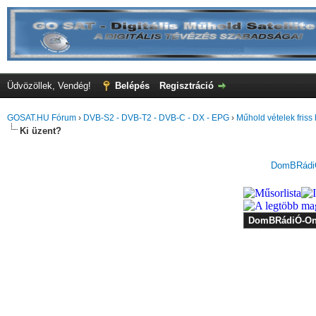
Üdvözöllek, Vendég!
Belépés
Regisztráció
GOSAT.HU Fórum
›
DVB-S2 - DVB-T2 - DVB-C - DX - EPG
›
Műhold vételek friss 
Ki üzent?
DomBRádiÓ