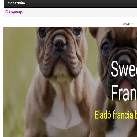
Felhasználó
Gabywap
sweetli