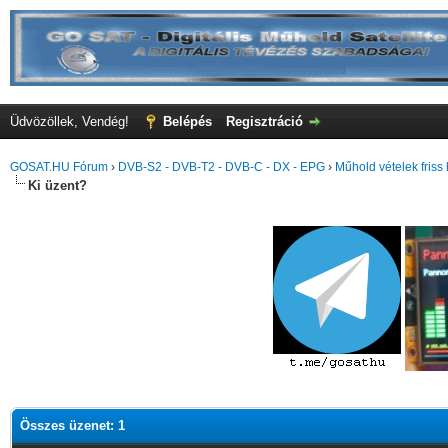
Üdvözöllek, Vendég!
Belépés
Regisztráció
GOSAT.HU Fórum
›
DVB-S2 - DVB-T2 - DVB-C - DX - EPG
›
Műhold vételek friss 
Ki üzent?
Összes üzenet: 1