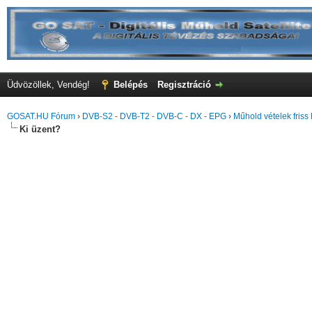
Üdvözöllek, Vendég!
Belépés
Regisztráció
GOSAT.HU Fórum
›
DVB-S2 - DVB-T2 - DVB-C - DX - EPG
›
Műhold vételek friss 
Ki üzent?