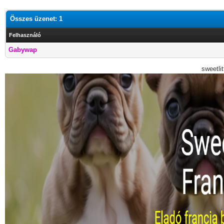
Összes üzenet: 1
Felhasználó
Gabywap
sweetli