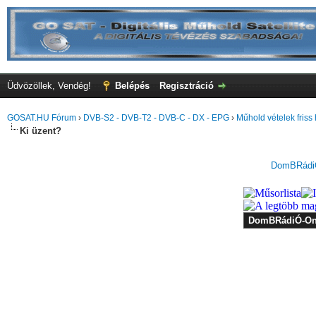
Üdvözöllek, Vendég!
Belépés
Regisztráció
GOSAT.HU Fórum
›
DVB-S2 - DVB-T2 - DVB-C - DX - EPG
›
Műhold vételek friss 
Ki üzent?
DomBRádiÓ