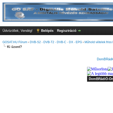
Üdvözöllek, Vendég!
Belépés
Regisztráció
GOSAT.HU Fórum
›
DVB-S2 - DVB-T2 - DVB-C - DX - EPG
›
Műhold vételek friss 
Ki üzent?
DomBRádiÓ