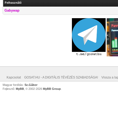
Felhasználó
Gabywap
Kapcsolat
GOSAT.HU - A DIGITÁLIS TÉVÉZÉS SZABADSÁGA!
Vissza a lap
Magyar fordítás:
Sz.Gábor
Fejlesztő:
MyBB
, © 2002-2026
MyBB Group
.