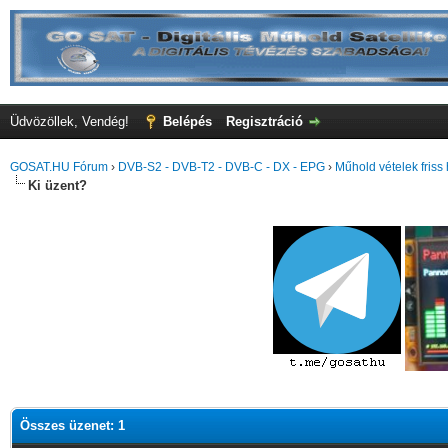
Üdvözöllek, Vendég!
Belépés
Regisztráció
GOSAT.HU Fórum
›
DVB-S2 - DVB-T2 - DVB-C - DX - EPG
›
Műhold vételek friss 
Ki üzent?
Összes üzenet: 1