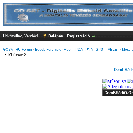
Üdvözöllek, Vendég!
Belépés
Regisztráció
GOSAT.HU Fórum
›
Egyéb Fórumok
›
Mobil - PDA - PNA - GPS - TABLET
›
Most j
Ki üzent?
DomBRádiÓ