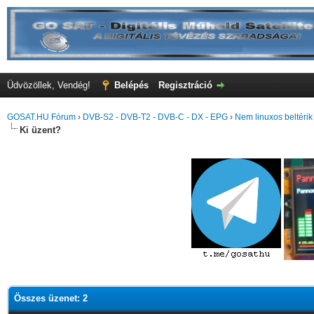
Üdvözöllek, Vendég!
Belépés
Regisztráció
GOSAT.HU Fórum
›
DVB-S2 - DVB-T2 - DVB-C - DX - EPG
›
Nem linuxos beltéri
Ki üzent?
Összes üzenet: 2