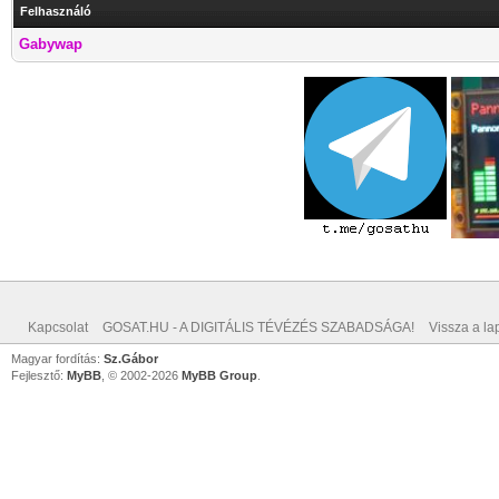
Felhasználó
Gabywap
Kapcsolat
GOSAT.HU - A DIGITÁLIS TÉVÉZÉS SZABADSÁGA!
Vissza a lap
Magyar fordítás:
Sz.Gábor
Fejlesztő:
MyBB
, © 2002-2026
MyBB Group
.