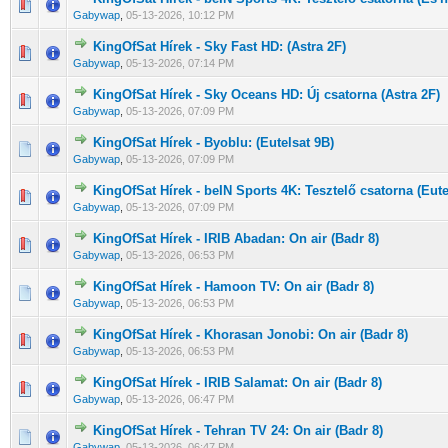
0 Szavazat - 0 / 5 átlagban
1
2
3
4
5
Gabywap
,
05-13-2026, 10:12 PM
KingOfSat Hírek - Sky Fast HD: (Astra 2F)
0 Szavazat - 0 / 5 átlagban
1
2
3
4
5
Gabywap
,
05-13-2026, 07:14 PM
KingOfSat Hírek - Sky Oceans HD: Új csatorna (Astra 2F)
0 Szavazat - 0 / 5 átlagban
1
2
3
4
5
Gabywap
,
05-13-2026, 07:09 PM
KingOfSat Hírek - Byoblu: (Eutelsat 9B)
0 Szavazat - 0 / 5 átlagban
1
2
3
4
5
Gabywap
,
05-13-2026, 07:09 PM
KingOfSat Hírek - beIN Sports 4K: Tesztelő csatorna (Eute
0 Szavazat - 0 / 5 átlagban
1
2
3
4
5
Gabywap
,
05-13-2026, 07:09 PM
KingOfSat Hírek - IRIB Abadan: On air (Badr 8)
0 Szavazat - 0 / 5 átlagban
1
2
3
4
5
Gabywap
,
05-13-2026, 06:53 PM
KingOfSat Hírek - Hamoon TV: On air (Badr 8)
0 Szavazat - 0 / 5 átlagban
1
2
3
4
5
Gabywap
,
05-13-2026, 06:53 PM
KingOfSat Hírek - Khorasan Jonobi: On air (Badr 8)
0 Szavazat - 0 / 5 átlagban
1
2
3
4
5
Gabywap
,
05-13-2026, 06:53 PM
KingOfSat Hírek - IRIB Salamat: On air (Badr 8)
0 Szavazat - 0 / 5 átlagban
1
2
3
4
5
Gabywap
,
05-13-2026, 06:47 PM
KingOfSat Hírek - Tehran TV 24: On air (Badr 8)
0 Szavazat - 0 / 5 átlagban
1
2
3
4
5
Gabywap
,
05-13-2026, 06:47 PM