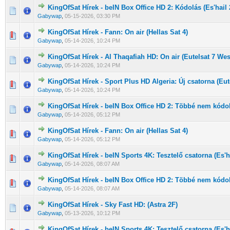
KingOfSat Hírek - beIN Box Office HD 2: Kódolás (Es'hail 
0 Szavazat - 0 / 5 átlagban
1
2
3
4
5
Gabywap
,
05-15-2026, 03:30 PM
KingOfSat Hírek - Fann: On air (Hellas Sat 4)
0 Szavazat - 0 / 5 átlagban
1
2
3
4
5
Gabywap
,
05-14-2026, 10:24 PM
KingOfSat Hírek - Al Thaqafiah HD: On air (Eutelsat 7 Wes
0 Szavazat - 0 / 5 átlagban
1
2
3
4
5
Gabywap
,
05-14-2026, 10:24 PM
KingOfSat Hírek - Sport Plus HD Algeria: Új csatorna (Eut
0 Szavazat - 0 / 5 átlagban
1
2
3
4
5
Gabywap
,
05-14-2026, 10:24 PM
KingOfSat Hírek - beIN Box Office HD 2: Többé nem kódolt
0 Szavazat - 0 / 5 átlagban
1
2
3
4
5
Gabywap
,
05-14-2026, 05:12 PM
KingOfSat Hírek - Fann: On air (Hellas Sat 4)
0 Szavazat - 0 / 5 átlagban
1
2
3
4
5
Gabywap
,
05-14-2026, 05:12 PM
KingOfSat Hírek - beIN Sports 4K: Tesztelő csatorna (Es'ha
0 Szavazat - 0 / 5 átlagban
1
2
3
4
5
Gabywap
,
05-14-2026, 08:07 AM
KingOfSat Hírek - beIN Box Office HD 2: Többé nem kódolt
0 Szavazat - 0 / 5 átlagban
1
2
3
4
5
Gabywap
,
05-14-2026, 08:07 AM
KingOfSat Hírek - Sky Fast HD: (Astra 2F)
0 Szavazat - 0 / 5 átlagban
1
2
3
4
5
Gabywap
,
05-13-2026, 10:12 PM
KingOfSat Hírek - beIN Sports 4K: Tesztelő csatorna (Es'ha