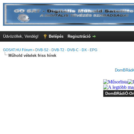
Üdvözöllek, Vendég!
Belépés
Regisztráció
GOSAT.HU Fórum
›
DVB-S2 - DVB-T2 - DVB-C - DX - EPG
Műhold vételek friss hírek
DomBRádiÓ