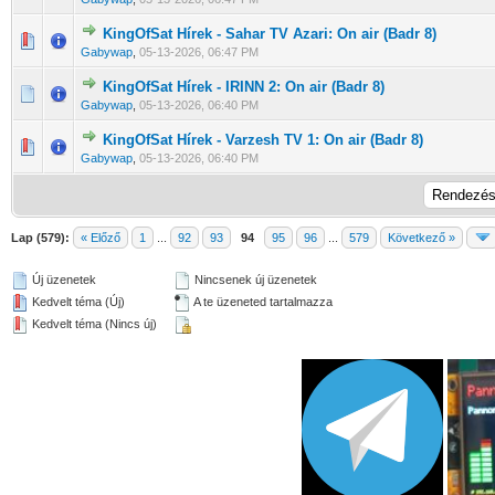
KingOfSat Hírek - Sahar TV Azari: On air (Badr 8)
0 Szavazat - 0 / 5 átlagban
1
2
3
4
5
Gabywap
,
05-13-2026, 06:47 PM
KingOfSat Hírek - IRINN 2: On air (Badr 8)
0 Szavazat - 0 / 5 átlagban
1
2
3
4
5
Gabywap
,
05-13-2026, 06:40 PM
KingOfSat Hírek - Varzesh TV 1: On air (Badr 8)
0 Szavazat - 0 / 5 átlagban
1
2
3
4
5
Gabywap
,
05-13-2026, 06:40 PM
Lap (579):
« Előző
1
...
92
93
94
95
96
...
579
Következő »
Új üzenetek
Nincsenek új üzenetek
Kedvelt téma (Új)
A te üzeneted tartalmazza
Kedvelt téma (Nincs új)