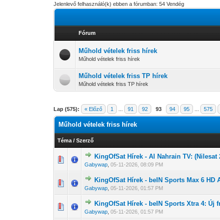
Jelenlevő felhasználó(k) ebben a fórumban: 54 Vendég
Fórum
Műhold vételek friss hírek
Műhold vételek friss hírek
Műhold vételek friss TP hírek
Műhold vételek friss TP hírek
Lap (575):
« Előző
1
...
91
92
93
94
95
...
575
Műhold vételek friss hírek
Téma
/
Szerző
KingOfSat Hírek - Al Nahrain TV: (Nilesat 
0 Szavazat - 0 
1
Gabywap
,
05-11-2026, 08:09 PM
KingOfSat Hírek - beIN Sports Max 6 HD Ar
0 Szavazat - 0 
1
Gabywap
,
05-11-2026, 01:57 PM
KingOfSat Hírek - beIN Sports Xtra 4: Új 
0 Szavazat - 0 
1
Gabywap
,
05-11-2026, 01:57 PM