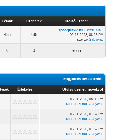
Témák
Üzenetek
Utolsó üzenet
spacejunkie.hu - Mitsubis...
485
485
02-16-2023, 08:25 PM
szerző
Gabywap
0
0
Soha
Megjelölés olvasottként
tések
Értékelés
Utolsó üzenet
[
növekvő
]
05-11-2026, 08:09 PM
3
Utolsó üzenet
:
Gabywap
05-11-2026, 01:57 PM
1
Utolsó üzenet
:
Gabywap
05-11-2026, 01:57 PM
0
Utolsó üzenet
:
Gabywap