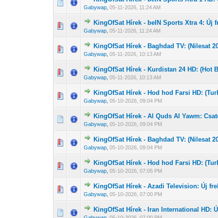
0 Szavazat - 0 
1
Gabywap
,
05-11-2026, 11:24 AM
KingOfSat Hírek - beIN Sports Xtra 4: Új f
0 Szavazat - 0 
1
Gabywap
,
05-11-2026, 11:24 AM
KingOfSat Hírek - Baghdad TV: (Nilesat 2
0 Szavazat - 0 
1
Gabywap
,
05-11-2026, 10:13 AM
KingOfSat Hírek - Kurdistan 24 HD: (Hot B
0 Szavazat - 0 
1
Gabywap
,
05-11-2026, 10:13 AM
KingOfSat Hírek - Hod hod Farsi HD: (T
0 Szavazat - 0 
1
Gabywap
,
05-10-2026, 09:04 PM
KingOfSat Hírek - Al Quds Al Yawm: Csato
0 Szavazat - 0 
1
Gabywap
,
05-10-2026, 09:04 PM
KingOfSat Hírek - Baghdad TV: (Nilesat 2
0 Szavazat - 0 
1
Gabywap
,
05-10-2026, 09:04 PM
KingOfSat Hírek - Hod hod Farsi HD: (T
0 Szavazat - 0 
1
Gabywap
,
05-10-2026, 07:05 PM
KingOfSat Hírek - Azadi Television: Új 
0 Szavazat - 0 
1
Gabywap
,
05-10-2026, 07:00 PM
KingOfSat Hírek - Iran International HD:
0 Szavazat - 0 
1
Gabywap
,
05-10-2026, 07:00 PM