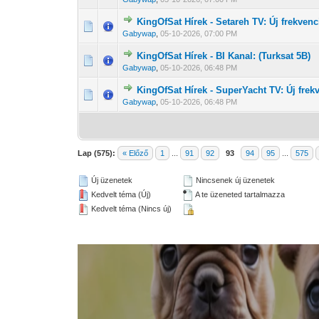
KingOfSat Hírek - Setareh TV: Új frekve
0 Szavazat - 0 
1
Gabywap
,
05-10-2026, 07:00 PM
KingOfSat Hírek - BI Kanal: (Turksat 5B)
0 Szavazat - 0 
1
Gabywap
,
05-10-2026, 06:48 PM
KingOfSat Hírek - SuperYacht TV: Új fre
0 Szavazat - 0 
1
Gabywap
,
05-10-2026, 06:48 PM
Lap (575):
« Előző
1
...
91
92
93
94
95
...
575
Új üzenetek
Nincsenek új üzenetek
Kedvelt téma (Új)
A te üzeneted tartalmazza
Kedvelt téma (Nincs új)