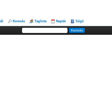
tál
Keresés
Taglista
Naptár
Súgó