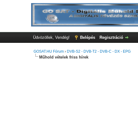
Üdvözöllek, Vendég!
Belépés
Regisztráció
GOSAT.HU Fórum
›
DVB-S2 - DVB-T2 - DVB-C - DX - EPG
Műhold vételek friss hírek