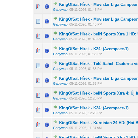
KingOfSat Hírek - Movistar Liga Campeone
0 Szavazat - 0 
1
Gabywap
,
05-11-2026, 01:45 PM
KingOfSat Hírek - Movistar Liga Campeone
0 Szavazat - 0 
1
Gabywap
,
05-11-2026, 01:45 PM
KingOfSat Hírek - beIN Sports Xtra 1 HD: 
0 Szavazat - 0 
1
Gabywap
,
05-11-2026, 01:45 PM
KingOfSat Hírek - K24: (Azerspace-1)
0 Szavazat - 0 
1
Gabywap
,
05-11-2026, 01:33 PM
KingOfSat Hírek - Télé Sahel: Csatorna vi
0 Szavazat - 0 
1
Gabywap
,
05-11-2026, 01:33 PM
KingOfSat Hírek - Movistar Liga Campeone
0 Szavazat - 0 
1
Gabywap
,
05-11-2026, 01:33 PM
KingOfSat Hírek - beIN Sports Xtra 4: Új f
0 Szavazat - 0 
1
Gabywap
,
05-11-2026, 12:26 PM
KingOfSat Hírek - K24: (Azerspace-1)
0 Szavazat - 0 
1
Gabywap
,
05-11-2026, 12:26 PM
KingOfSat Hírek - Kurdistan 24 HD: (Hot B
0 Szavazat - 0 
1
Gabywap
,
05-11-2026, 11:24 AM
KingOfSat Hírek - beIN Sports Xtra 1 HD: Ú