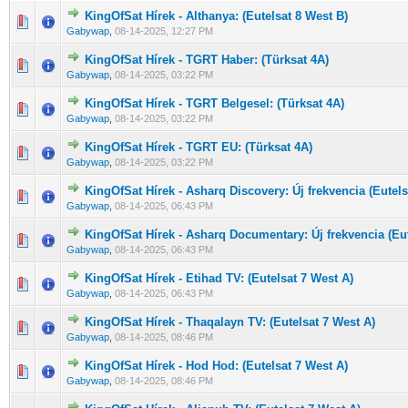
KingOfSat Hírek - Althanya: (Eutelsat 8 West B)
0 Szavazat - 0 / 5 átlagban
1
2
3
4
5
Gabywap
,
08-14-2025, 12:27 PM
KingOfSat Hírek - TGRT Haber: (Türksat 4A)
0 Szavazat - 0 / 5 átlagban
1
2
3
4
5
Gabywap
,
08-14-2025, 03:22 PM
KingOfSat Hírek - TGRT Belgesel: (Türksat 4A)
0 Szavazat - 0 / 5 átlagban
1
2
3
4
5
Gabywap
,
08-14-2025, 03:22 PM
KingOfSat Hírek - TGRT EU: (Türksat 4A)
0 Szavazat - 0 / 5 átlagban
1
2
3
4
5
Gabywap
,
08-14-2025, 03:22 PM
KingOfSat Hírek - Asharq Discovery: Új frekvencia (Eutels
0 Szavazat - 0 / 5 átlagban
1
2
3
4
5
Gabywap
,
08-14-2025, 06:43 PM
KingOfSat Hírek - Asharq Documentary: Új frekvencia (Eut
0 Szavazat - 0 / 5 átlagban
1
2
3
4
5
Gabywap
,
08-14-2025, 06:43 PM
KingOfSat Hírek - Etihad TV: (Eutelsat 7 West A)
0 Szavazat - 0 / 5 átlagban
1
2
3
4
5
Gabywap
,
08-14-2025, 06:43 PM
KingOfSat Hírek - Thaqalayn TV: (Eutelsat 7 West A)
0 Szavazat - 0 / 5 átlagban
1
2
3
4
5
Gabywap
,
08-14-2025, 08:46 PM
KingOfSat Hírek - Hod Hod: (Eutelsat 7 West A)
0 Szavazat - 0 / 5 átlagban
1
2
3
4
5
Gabywap
,
08-14-2025, 08:46 PM