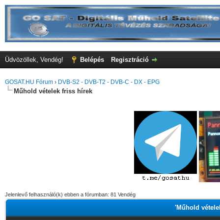
Üdvözöllek, Vendég!
Belépés
Regisztráció
GOSAT.HU Fórum
›
DVB-S2 - DVB-T2 - DVB-C - DX - EPG
Műhold vételek friss hírek
Jelenlevő felhasználó(k) ebben a fórumban: 81 Vendég
'Műhold vételek