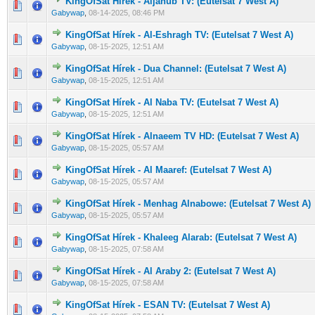
KingOfSat Hírek - Aljanub TV: (Eutelsat 7 West A)
0 Szavazat - 0 / 5 átlagban
1
2
3
4
5
Gabywap
,
08-14-2025, 08:46 PM
KingOfSat Hírek - Al-Eshragh TV: (Eutelsat 7 West A)
0 Szavazat - 0 / 5 átlagban
1
2
3
4
5
Gabywap
,
08-15-2025, 12:51 AM
KingOfSat Hírek - Dua Channel: (Eutelsat 7 West A)
0 Szavazat - 0 / 5 átlagban
1
2
3
4
5
Gabywap
,
08-15-2025, 12:51 AM
KingOfSat Hírek - Al Naba TV: (Eutelsat 7 West A)
0 Szavazat - 0 / 5 átlagban
1
2
3
4
5
Gabywap
,
08-15-2025, 12:51 AM
KingOfSat Hírek - Alnaeem TV HD: (Eutelsat 7 West A)
0 Szavazat - 0 / 5 átlagban
1
2
3
4
5
Gabywap
,
08-15-2025, 05:57 AM
KingOfSat Hírek - Al Maaref: (Eutelsat 7 West A)
0 Szavazat - 0 / 5 átlagban
1
2
3
4
5
Gabywap
,
08-15-2025, 05:57 AM
KingOfSat Hírek - Menhag Alnabowe: (Eutelsat 7 West A)
0 Szavazat - 0 / 5 átlagban
1
2
3
4
5
Gabywap
,
08-15-2025, 05:57 AM
KingOfSat Hírek - Khaleeg Alarab: (Eutelsat 7 West A)
0 Szavazat - 0 / 5 átlagban
1
2
3
4
5
Gabywap
,
08-15-2025, 07:58 AM
KingOfSat Hírek - Al Araby 2: (Eutelsat 7 West A)
0 Szavazat - 0 / 5 átlagban
1
2
3
4
5
Gabywap
,
08-15-2025, 07:58 AM
KingOfSat Hírek - ESAN TV: (Eutelsat 7 West A)
0 Szavazat - 0 / 5 átlagban
1
2
3
4
5