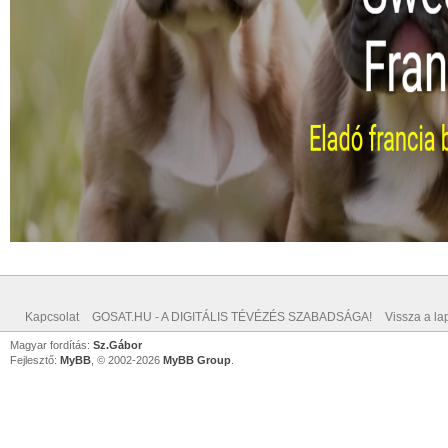
Kapcsolat
GOSAT.HU - A DIGITÁLIS TÉVÉZÉS SZABADSÁGA!
Vissza a lap
Magyar fordítás:
Sz.Gábor
Fejlesztő:
MyBB
, © 2002-2026
MyBB Group
.