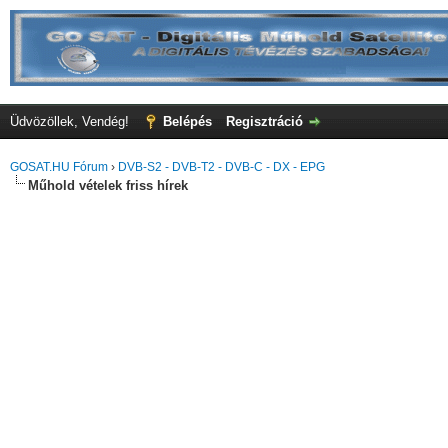
Üdvözöllek, Vendég!
Belépés
Regisztráció
GOSAT.HU Fórum
›
DVB-S2 - DVB-T2 - DVB-C - DX - EPG
Műhold vételek friss hírek