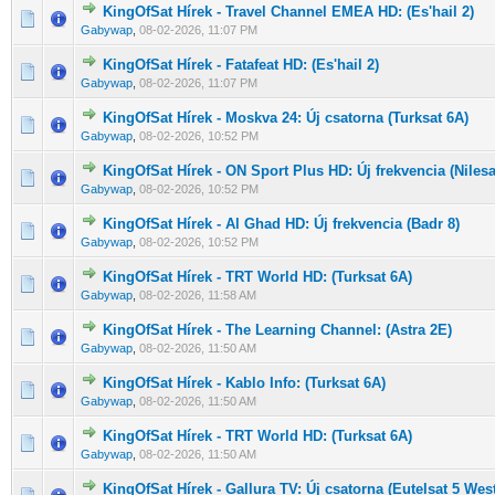
KingOfSat Hírek - Travel Channel EMEA HD: (Es'hail 2)
0 Szavazat - 0 / 5 átlagban
1
2
3
4
5
Gabywap
,
08-02-2026, 11:07 PM
KingOfSat Hírek - Fatafeat HD: (Es'hail 2)
0 Szavazat - 0 / 5 átlagban
1
2
3
4
5
Gabywap
,
08-02-2026, 11:07 PM
KingOfSat Hírek - Moskva 24: Új csatorna (Turksat 6A)
0 Szavazat - 0 / 5 átlagban
1
2
3
4
5
Gabywap
,
08-02-2026, 10:52 PM
KingOfSat Hírek - ON Sport Plus HD: Új frekvencia (Nilesa
0 Szavazat - 0 / 5 átlagban
1
2
3
4
5
Gabywap
,
08-02-2026, 10:52 PM
KingOfSat Hírek - Al Ghad HD: Új frekvencia (Badr 8)
0 Szavazat - 0 / 5 átlagban
1
2
3
4
5
Gabywap
,
08-02-2026, 10:52 PM
KingOfSat Hírek - TRT World HD: (Turksat 6A)
0 Szavazat - 0 / 5 átlagban
1
2
3
4
5
Gabywap
,
08-02-2026, 11:58 AM
KingOfSat Hírek - The Learning Channel: (Astra 2E)
0 Szavazat - 0 / 5 átlagban
1
2
3
4
5
Gabywap
,
08-02-2026, 11:50 AM
KingOfSat Hírek - Kablo Info: (Turksat 6A)
0 Szavazat - 0 / 5 átlagban
1
2
3
4
5
Gabywap
,
08-02-2026, 11:50 AM
KingOfSat Hírek - TRT World HD: (Turksat 6A)
0 Szavazat - 0 / 5 átlagban
1
2
3
4
5
Gabywap
,
08-02-2026, 11:50 AM
KingOfSat Hírek - Gallura TV: Új csatorna (Eutelsat 5 Wes