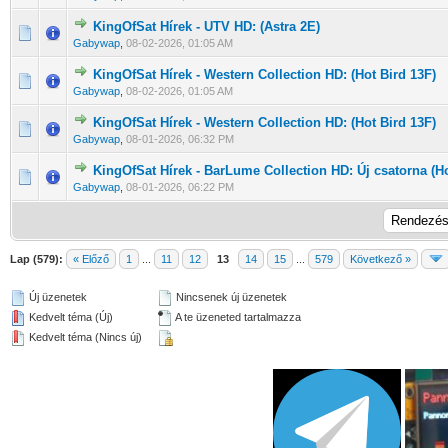
KingOfSat Hírek - UTV HD: (Astra 2E)
0 Szavazat - 0 / 5 átlagban
1
2
3
4
5
Gabywap
,
08-02-2026, 01:05 AM
KingOfSat Hírek - Western Collection HD: (Hot Bird 13F)
0 Szavazat - 0 / 5 átlagban
1
2
3
4
5
Gabywap
,
08-02-2026, 01:05 AM
KingOfSat Hírek - Western Collection HD: (Hot Bird 13F)
0 Szavazat - 0 / 5 átlagban
1
2
3
4
5
Gabywap
,
08-01-2026, 06:32 PM
KingOfSat Hírek - BarLume Collection HD: Új csatorna (Ho
0 Szavazat - 0 / 5 átlagban
1
2
3
4
5
Gabywap
,
08-01-2026, 06:22 PM
Lap (579):
« Előző
1
...
11
12
13
14
15
...
579
Következő »
Új üzenetek
Nincsenek új üzenetek
Kedvelt téma (Új)
A te üzeneted tartalmazza
Kedvelt téma (Nincs új)