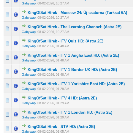
0 Szavazat - 0 / 5 átlagban
1
2
3
4
5
Gabywap
,
08-02-2026, 10:27 AM
KingOfSat Hírek - Moscow 24: Új csatorna (Turksat 6A)
0 Szavazat - 0 / 5 átlagban
1
2
3
4
5
Gabywap
,
08-02-2026, 10:27 AM
KingOfSat Hírek - The Learning Channel: (Astra 2E)
0 Szavazat - 0 / 5 átlagban
1
2
3
4
5
Gabywap
,
08-02-2026, 10:27 AM
KingOfSat Hírek - ITV Quiz HD: (Astra 2E)
0 Szavazat - 0 / 5 átlagban
1
2
3
4
5
Gabywap
,
08-02-2026, 01:48 AM
KingOfSat Hírek - ITV 1 Anglia East HD: (Astra 2E)
0 Szavazat - 0 / 5 átlagban
1
2
3
4
5
Gabywap
,
08-02-2026, 01:48 AM
KingOfSat Hírek - ITV 1 Border UK HD: (Astra 2E)
0 Szavazat - 0 / 5 átlagban
1
2
3
4
5
Gabywap
,
08-02-2026, 01:48 AM
KingOfSat Hírek - ITV 1 Yorkshire East HD: (Astra 2E)
0 Szavazat - 0 / 5 átlagban
1
2
3
4
5
Gabywap
,
08-02-2026, 01:29 AM
KingOfSat Hírek - ITV 4 HD: (Astra 2E)
0 Szavazat - 0 / 5 átlagban
1
2
3
4
5
Gabywap
,
08-02-2026, 01:29 AM
KingOfSat Hírek - ITV 1 London HD: (Astra 2E)
0 Szavazat - 0 / 5 átlagban
1
2
3
4
5
Gabywap
,
08-02-2026, 01:29 AM
KingOfSat Hírek - STV HD: (Astra 2E)
0 Szavazat - 0 / 5 átlagban
1
2
3
4
5
Gabywap
,
08-02-2026, 01:05 AM