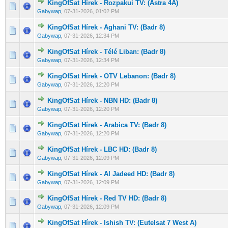
KingOfSat Hírek - Rozpakui TV: (Astra 4A)
0 Szavazat - 0 / 5 átlagban
1
2
3
4
5
Gabywap
,
07-31-2026, 01:02 PM
KingOfSat Hírek - Aghani TV: (Badr 8)
0 Szavazat - 0 / 5 átlagban
1
2
3
4
5
Gabywap
,
07-31-2026, 12:34 PM
KingOfSat Hírek - Télé Liban: (Badr 8)
0 Szavazat - 0 / 5 átlagban
1
2
3
4
5
Gabywap
,
07-31-2026, 12:34 PM
KingOfSat Hírek - OTV Lebanon: (Badr 8)
0 Szavazat - 0 / 5 átlagban
1
2
3
4
5
Gabywap
,
07-31-2026, 12:20 PM
KingOfSat Hírek - NBN HD: (Badr 8)
0 Szavazat - 0 / 5 átlagban
1
2
3
4
5
Gabywap
,
07-31-2026, 12:20 PM
KingOfSat Hírek - Arabica TV: (Badr 8)
0 Szavazat - 0 / 5 átlagban
1
2
3
4
5
Gabywap
,
07-31-2026, 12:20 PM
KingOfSat Hírek - LBC HD: (Badr 8)
0 Szavazat - 0 / 5 átlagban
1
2
3
4
5
Gabywap
,
07-31-2026, 12:09 PM
KingOfSat Hírek - Al Jadeed HD: (Badr 8)
0 Szavazat - 0 / 5 átlagban
1
2
3
4
5
Gabywap
,
07-31-2026, 12:09 PM
KingOfSat Hírek - Red TV HD: (Badr 8)
0 Szavazat - 0 / 5 átlagban
1
2
3
4
5
Gabywap
,
07-31-2026, 12:09 PM
KingOfSat Hírek - Ishish TV: (Eutelsat 7 West A)
0 Szavazat - 0 / 5 átlagban
1
2
3
4
5