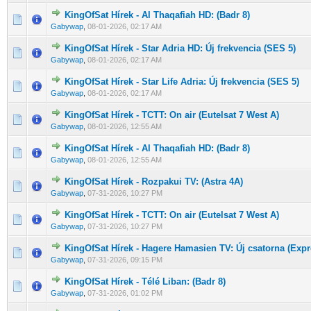
KingOfSat Hírek - Al Thaqafiah HD: (Badr 8)
0 Szavazat - 0 / 5 átlagban
1
2
3
4
5
Gabywap
,
08-01-2026, 02:17 AM
KingOfSat Hírek - Star Adria HD: Új frekvencia (SES 5)
0 Szavazat - 0 / 5 átlagban
1
2
3
4
5
Gabywap
,
08-01-2026, 02:17 AM
KingOfSat Hírek - Star Life Adria: Új frekvencia (SES 5)
0 Szavazat - 0 / 5 átlagban
1
2
3
4
5
Gabywap
,
08-01-2026, 02:17 AM
KingOfSat Hírek - TCTT: On air (Eutelsat 7 West A)
0 Szavazat - 0 / 5 átlagban
1
2
3
4
5
Gabywap
,
08-01-2026, 12:55 AM
KingOfSat Hírek - Al Thaqafiah HD: (Badr 8)
0 Szavazat - 0 / 5 átlagban
1
2
3
4
5
Gabywap
,
08-01-2026, 12:55 AM
KingOfSat Hírek - Rozpakui TV: (Astra 4A)
0 Szavazat - 0 / 5 átlagban
1
2
3
4
5
Gabywap
,
07-31-2026, 10:27 PM
KingOfSat Hírek - TCTT: On air (Eutelsat 7 West A)
0 Szavazat - 0 / 5 átlagban
1
2
3
4
5
Gabywap
,
07-31-2026, 10:27 PM
KingOfSat Hírek - Hagere Hamasien TV: Új csatorna (Exp
0 Szavazat - 0 / 5 átlagban
1
2
3
4
5
Gabywap
,
07-31-2026, 09:15 PM
KingOfSat Hírek - Télé Liban: (Badr 8)
0 Szavazat - 0 / 5 átlagban
1
2
3
4
5
Gabywap
,
07-31-2026, 01:02 PM