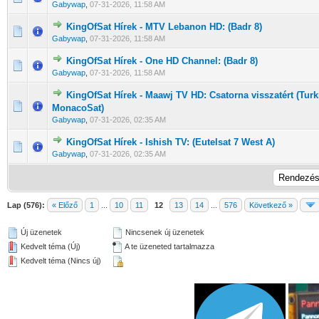
Gabywap
,
07-31-2026, 11:58 AM
KingOfSat Hírek - MTV Lebanon HD: (Badr 8)
0 Szavazat - 0 / 5 átlagban
1
2
3
4
5
Gabywap
,
07-31-2026, 11:58 AM
KingOfSat Hírek - One HD Channel: (Badr 8)
0 Szavazat - 0 / 5 átlagban
1
2
3
4
5
Gabywap
,
07-31-2026, 11:58 AM
KingOfSat Hírek - Maawj TV HD: Csatorna visszatért (Tu
0 Szavazat - 0 / 5 átlagban
1
2
3
4
5
MonacoSat)
Gabywap
,
07-31-2026, 02:35 AM
KingOfSat Hírek - Ishish TV: (Eutelsat 7 West A)
0 Szavazat - 0 / 5 átlagban
1
2
3
4
5
Gabywap
,
07-31-2026, 02:35 AM
Lap (576):
« Előző
1
...
10
11
12
13
14
...
576
Következő »
Új üzenetek
Nincsenek új üzenetek
Kedvelt téma (Új)
A te üzeneted tartalmazza
Kedvelt téma (Nincs új)