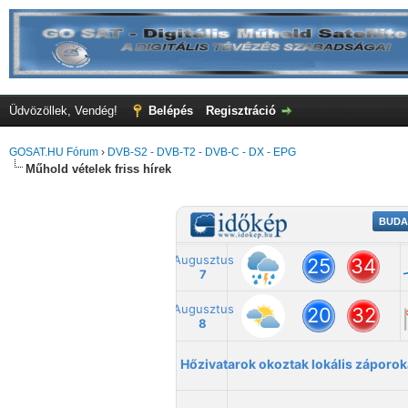
Üdvözöllek, Vendég!
Belépés
Regisztráció
GOSAT.HU Fórum
›
DVB-S2 - DVB-T2 - DVB-C - DX - EPG
Műhold vételek friss hírek