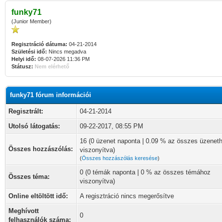
funky71
(Junior Member)
Regisztráció dátuma:
04-21-2014
Születési idő:
Nincs megadva
Helyi idő:
08-07-2026 11:36 PM
Státusz:
Nem elérhető
funky71 fórum információi
Regisztrált:
04-21-2014
Utolsó látogatás:
09-22-2017, 08:55 PM
16 (0 üzenet naponta | 0.09 % az összes üzenet
Összes hozzászólás:
viszonyítva)
(
Összes hozzászólás keresése
)
0 (0 témák naponta | 0 % az összes témához
Összes téma:
viszonyítva)
Online eltöltött idő:
A regisztráció nincs megerősítve
Meghívott
0
felhasználók száma: