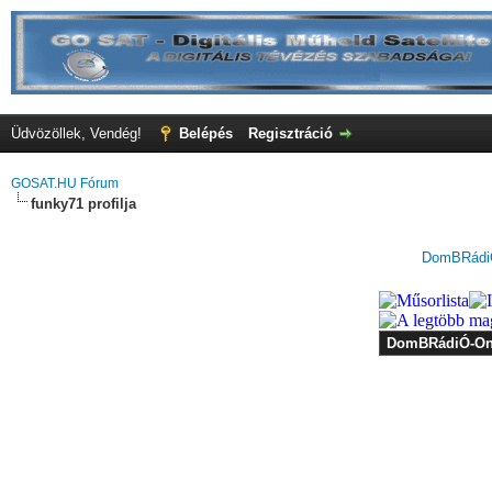
Üdvözöllek, Vendég!
Belépés
Regisztráció
GOSAT.HU Fórum
funky71 profilja
DomBRádiÓ